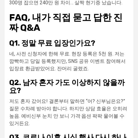
300명 잡으면 240만 원 차이… 살짝 현기증 났습니다.
FAQ, 내가 직접 묻고 답한 진
짜 Q&A
Q1. 정말 무료 입장인가요?
네, 사전 신청자에 한해 무료. 현장 등록은 5천 원. 저는
깜빡하고 당일 등록했지만, SNS 공유 이벤트 참여해서
입장료 환급받았어요. 잔머리 굴렸죠.
Q2. 남자 혼자 가도 이상하지 않을까
요?
저도 혼자 갔어요! 결론부터 말하면 “어? 신부님은요?”
질문 수차례 받아야 합니다. 하지만 상담 효율은 오히려
높음. 예비신부 눈치 안 보니 가격·옵션 팍팍 물어볼 수
있거든요.
Q3. 코로나 이후 시식 행사 다시 하나