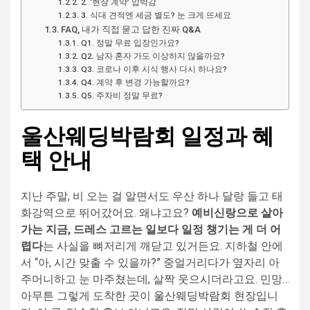
2. ‘현장 계약’ 압박감
3. 식대 견적엔 세금 별도? 눈 크게 뜨세요
FAQ, 내가 직접 묻고 답한 진짜 Q&A
Q1. 정말 무료 입장인가요?
Q2. 남자 혼자 가도 이상하지 않을까요?
Q3. 코로나 이후 시식 행사 다시 하나요?
Q4. 계약 후 변경 가능할까요?
Q5. 주차비 정말 무료?
울산웨딩박람회 일정과 혜
택 안내
지난 주말, 비 오는 걸 알면서도 우산 하나 달랑 들고 태
화강역으로 뛰어갔어요. 왜냐고요?
예비신랑으로 살아
가는 지금, 드레스 고르는 일보다 일정 챙기는 게 더 어
렵다
는 사실을 뼈저리게 깨닫고 있거든요. 지하철 안에
서 “아, 시간 맞출 수 있을까?” 중얼거리다가 옆자리 아
주머니하고 눈 마주쳤는데, 살짝 웃으시더라고요. 민망…
아무튼 그렇게 도착한 곳이
울산웨딩박람회
현장입니