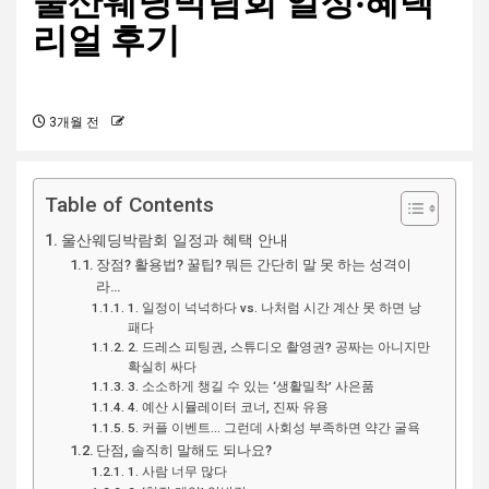
울산웨딩박람회 일정‧혜택
리얼 후기
3개월 전
Table of Contents
울산웨딩박람회 일정과 혜택 안내
장점? 활용법? 꿀팁? 뭐든 간단히 말 못 하는 성격이
라…
1. 일정이 넉넉하다 vs. 나처럼 시간 계산 못 하면 낭
패다
2. 드레스 피팅권, 스튜디오 촬영권? 공짜는 아니지만
확실히 싸다
3. 소소하게 챙길 수 있는 ‘생활밀착’ 사은품
4. 예산 시뮬레이터 코너, 진짜 유용
5. 커플 이벤트… 그런데 사회성 부족하면 약간 굴욕
단점, 솔직히 말해도 되나요?
1. 사람 너무 많다