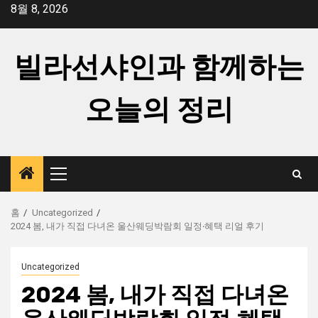
콘
8월 8, 2026
텐
츠
빌라선샤인과 함께하는
로
건
너
오늘의 정리
뛰
기
주
메
뉴
홈
Uncategorized
2024 봄, 내가 직접 다녀온 울산웨딩박람회 일정‧혜택 리얼 후기
Uncategorized
2024 봄, 내가 직접 다녀온