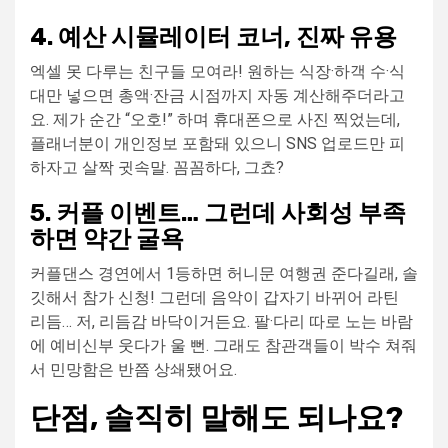
4. 예산 시뮬레이터 코너, 진짜 유용
엑셀 못 다루는 친구들 모여라! 원하는 식장·하객 수·식
대만 넣으면 총액·잔금 시점까지 자동 계산해주더라고
요. 제가 순간 “오호!” 하며 휴대폰으로 사진 찍었는데,
플래너분이 개인정보 포함돼 있으니 SNS 업로드만 피
하자고 살짝 귓속말. 꼼꼼하다, 그쵸?
5. 커플 이벤트… 그런데 사회성 부족
하면 약간 굴욕
커플댄스 경연에서 1등하면 허니문 여행권 준다길래, 솔
깃해서 참가 신청! 그런데 음악이 갑자기 바뀌어 라틴
리듬… 저, 리듬감 바닥이거든요. 팔·다리 따로 노는 바람
에 예비신부 웃다가 울 뻔. 그래도 참관객들이 박수 쳐줘
서 민망함은 반쯤 상쇄됐어요.
단점, 솔직히 말해도 되나요?