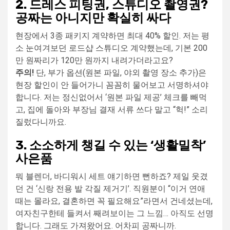
2. 드레스 피팅권, 스튜디오 촬영권?
공짜는 아니지만 확실히 싸다
현장에서 3종 패키지 계약하면 최대 40% 할인. 저는 평
소 눈여겨보던 로드샵 스튜디오 계약했는데, 기본 200
만 원짜리가 120만 원까지 내려가더라고요?
주의!
단, 부가 옵션(원본 파일, 야외 촬영 장소 추가)은
현장 할인이 안 들어가니 꼼꼼히 물어보고 서명하셔야
합니다. 저는 정신없어서 ‘원본 파일 제공’ 체크를 빼먹
고, 집에 돌아와 부장님 결재 서류 쓰다 말고 “헉!” 소리
질렀다니까요.
3. 소소하게 챙길 수 있는 ‘생활밀착’
사은품
뭐 블렌더, 바디워시 세트 얘기하면 뻔하죠? 제일 웃겼
던 건 ‘신랑 전용 발 각질 제거기’. 직원분이 “이거 연애
때는 몰라요, 결혼하면 꼭 필요해요”라면서 건네셨는데,
여자친구한테 들켜서 째려보이는 그 느낌… 아직도 선명
합니다. 그래도 가져왔어요. 어차피 공짜니까.