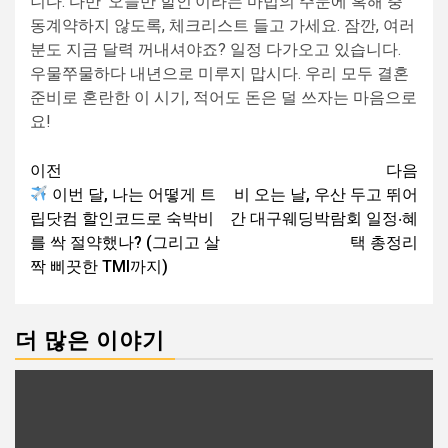
니다. 다만 ‘오늘만 할인’이라는 마법의 주문에 혹해 충
동계약하지 않도록, 체크리스트 들고 가세요. 잠깐, 여러
분도 지금 달력 꺼내셔야죠? 일정 다가오고 있습니다.
우물쭈물하다 내년으로 미루지 맙시다. 우리 모두 결혼
준비로 혼란한 이 시기, 적어도 돈은 덜 쓰자는 마음으로
요!
글
이전
다음
이번 달, 나는 어떻게 트
비 오는 날, 우산 두고 뛰어
내
립닷컴 할인코드로 숙박비
간 대구웨딩박람회 일정‧혜
비
를 싹 절약했나? (그리고 살
택 총정리
게
짝 삐끗한 TMI까지)
이
션
더 많은 이야기