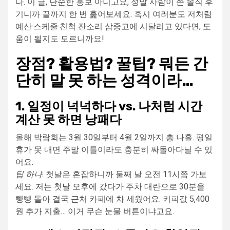
다. 이 글, 단순한 홍보 아니고요, 정말 사람이 쓴 솔직 후
기니까 끝까지 한 번 훑어보세요. 혹시 여러분도 저처럼
예산·스케줄·친척 잔소리 삼중고에 시달리고 있다면, 도
움이 될지도 모르니까요!
장점? 활용법? 꿀팁? 뭐든 간
단히 말 못 하는 성격이라…
1. 일정이 넉넉하다 vs. 나처럼 시간
계산 못 하면 낭패다
올해 박람회는 3월 30일부터 4월 2일까지 총 나흘. 평일
휴가 못 내면 주말 이틀이라도 충분히 싸돌아다닐 수 있
어요.
팁 하나
: 첫날은 혼잡하니까 둘째 날 오전 11시쯤 가보
세요. 저는 첫날 오후에 갔다가 주차 대란으로 30분을
뺑뺑 돌아 결국 근처 카페에 차 세웠어요. 커피값 5,400
원 추가 지출… 이거 무슨 눈물 버튼이냐고요.