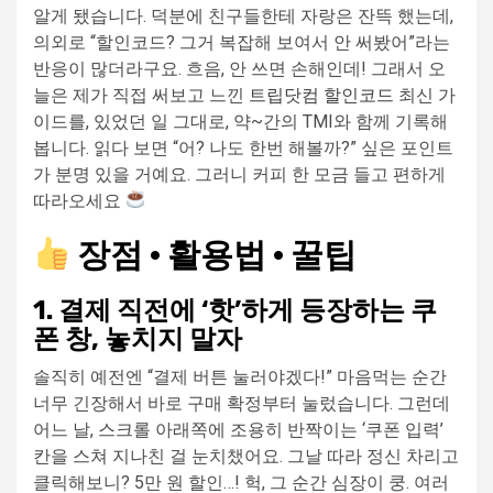
알게 됐습니다. 덕분에 친구들한테 자랑은 잔뜩 했는데,
의외로 “할인코드? 그거 복잡해 보여서 안 써봤어”라는
반응이 많더라구요. 흐음, 안 쓰면 손해인데! 그래서 오
늘은 제가 직접 써보고 느낀
트립닷컴 할인코드
최신 가
이드를, 있었던 일 그대로, 약~간의 TMI와 함께 기록해
봅니다. 읽다 보면 “어? 나도 한번 해볼까?” 싶은 포인트
가 분명 있을 거예요. 그러니 커피 한 모금 들고 편하게
따라오세요
장점 · 활용법 · 꿀팁
1. 결제 직전에 ‘핫’하게 등장하는 쿠
폰 창, 놓치지 말자
솔직히 예전엔 “결제 버튼 눌러야겠다!” 마음먹는 순간
너무 긴장해서 바로 구매 확정부터 눌렀습니다. 그런데
어느 날, 스크롤 아래쪽에 조용히 반짝이는 ‘쿠폰 입력’
칸을 스쳐 지나친 걸 눈치챘어요. 그날 따라 정신 차리고
클릭해보니? 5만 원 할인…! 헉, 그 순간 심장이 쿵. 여러