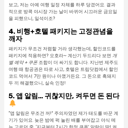
보고, 저는 아예 여행 일정 자체를 하루 당겼어요. 결과
적으로 방콕 야시장 가는 날이 바뀌어 시끄러운 금요일
을 피했으니, 일석이조?
4. 비행+호텔 패키지는 고정관념을
깨자
패키지가 무조건 저렴할 거라 생각했는데, 할인코드를
패키지에 적용하면? 오호라~ 계산기 두드리다 보면
개
별 예약 + 쿠폰
조합이 더 싸기도 합니다. 지난번 제주도
여행 때 항공권은 따로 사고, 호텔은 트립닷컴에서 할인
코드 먹여서 7만 원이나 아꼈거든요. 그 돈으로 흑돼지
두 끼 해결했으니, 실속 인정!
5. 앱 알림… 귀찮지만, 켜두면 돈 된다
“앱 알림은 무조건 꺼!” 주의자였던 제가 태도를 바꾼 계
기가 있어요. 늦은 밤에 퍽 눌린 배를 부여잡고 야식 메
뉴 고르던 중, ‘지금부터 2시간 한정 쿠폰’ 알람이 딱! 켜