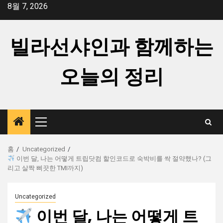
콘
8월 7, 2026
텐
츠
빌라선샤인과 함께하는
로
건
너
오늘의 정리
뛰
기
주
메
뉴
홈
Uncategorized
이번 달, 나는 어떻게 트립닷컴 할인코드로 숙박비를 싹 절약했나? (그
리고 살짝 삐끗한 TMI까지)
Uncategorized
이번 달, 나는 어떻게 트