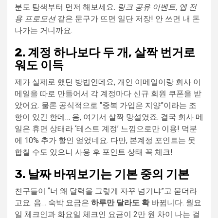
분도 탐색부터 먼저 해보세요.
링크 공유 이벤트, 앱 전
용 프로모션
같은 문구가 뜨면 일단 저장! 안 쓰면 내 돈
나가는 거니까요.
2. 계정 하나보다 두 개, 살짝 번거로
워도 이득
제가 실제로 했던 방법인데요, 개인 이메일이랑 회사 이
메일을 따로 만들어서 각 계정마다 신규 회원 쿠폰을 받
았어요. 물론 공식적으로 “중복 가입은 지양”이라는 조
항이 있긴 한데… 음, 여기서 살짝 망설였죠. 결국 회사 메
일은 휴면 상태라 ‘테스트 계정’ 느낌으로만 이용! 덕분
에 10% 추가 할인 얻었네요. 다만, 본계정 포인트는 못
합칠 수도 있으니 사용 후 포인트 상태 꼭 체크!
3. 날짜 바꿔보기는 기본 중의 기본
친구들이 “너 왜 달력을 그렇게 자꾸 넘기냐”고 묻더라
고요. 음… 숙박 요금은
하루만 달라도 확
바뀝니다. 월요
일 체크인과 화요일 체크인 요금이 2만 원 차이 나는 걸