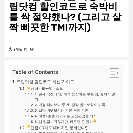
립닷컴 할인코드로 숙박비
를 싹 절약했나? (그리고 살
짝 삐끗한 TMI까지)
3개월 전
Table of Contents
트립닷컴 할인코드 최신 가이드
장점 · 활용법 · 꿀팁
1. 결제 직전에 ‘핫’하게 등장하는 쿠폰 창, 놓치지 말
자
2. 계정 하나보다 두 개, 살짝 번거로워도 이득
3. 날짜 바꿔보기는 기본 중의 기본
4. 비행+호텔 패키지는 고정관념을 깨자
5. 앱 알림… 귀찮지만, 켜두면 돈 된다
단점 (그래도 대비하면 문제없다!)