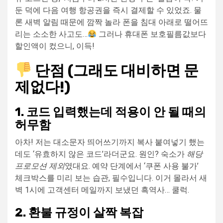
둔 덕에 다음 여행 항공권을 즉시 결제할 수 있었죠. 물
론 새벽 알림 때문에 깜짝 놀라 폰을 침대 아래로 떨어뜨
리는 소소한 사고도…
그러나 휴대폰 보호필름값보다
할인액이 컸으니, 이득!
단점 (그래도 대비하면 문
제없다!)
1. 코드 입력했는데 적용이 안 될 때의
허무함
아차! 저는 대소문자 띄어쓰기까지 복사 붙여넣기 했는
데도 ‘유효하지 않은 코드’라더군요. 원인? 숙소가
해당
프로모션 제외
였대요. 예약 단계에서 ‘쿠폰 사용 불가’
체크박스를 미리 보는 습관, 필수입니다. 이거 몰라서 새
벽 1시에 고객센터 메일까지 보냈던 흑역사… 쿨럭.
2. 환불 규정이 살짝 복잡