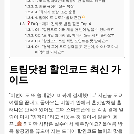
1. 코드 입력했는데 적용이 안 될 때의 허무함
2. 환불 규정이 살짝 복잡
3. ‘최저가 보장’ 조건 충돌
4. 업데이트 속도가 빨라 혼란
FAQ – 제가 진짜로 받은 질문 Top 4
Q1. “할인코드 여러 개를 한 번에 넣을 수 있나요?”
Q2. “모바일 웹이랑 앱, 어디서 쓰는 게 더 좋아요?”
Q3. “할인코드 쓰면 적립 포인트는 못 받아요?”
Q4. “결제 후에 코드 입력을 못 했는데, 취소하고 다시
예약하면 되나요?”
트립닷컴 할인코드 최신 가
이드
“이번에도 또 쓸데없이 비싸게 결제했네…” 지난봄 도쿄
여행을 끝내고 돌아오는 비행기 안에서 혼잣말처럼 흘
러나온 탄식이었어요. 그때 스마트폰에 뜬 각종 결제 알
림이 마치 “멍청이!”라고 비웃는 것 같아서 얼굴이 화
끈…
하지만 사람은 실수에서 배우잖아요? 올여름 방
콕 항공권을 끊으며 저는 드디어
할인코드 놀이의 맛
을