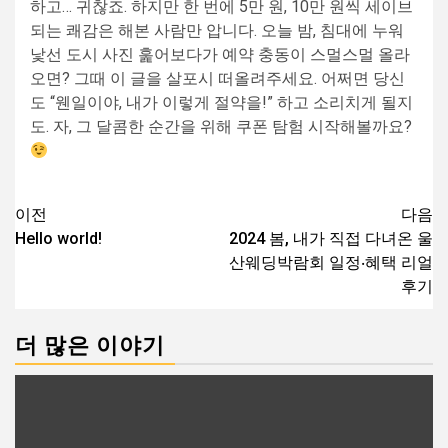
하고… 귀찮죠. 하지만 한 번에 5만 원, 10만 원씩 세이브
되는 쾌감은 해본 사람만 압니다. 오늘 밤, 침대에 누워
낯선 도시 사진 훑어보다가 예약 충동이 스멀스멀 올라
오면? 그때 이 글을 살포시 떠올려주세요. 어쩌면 당신
도 “웬일이야, 내가 이렇게 절약을!” 하고 소리치게 될지
도. 자, 그 달콤한 순간을 위해 쿠폰 탐험 시작해볼까요?
글
이전
다음
Hello world!
2024 봄, 내가 직접 다녀온 울
내
산웨딩박람회 일정‧혜택 리얼
비
후기
게
이
더 많은 이야기
션